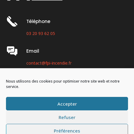
Téléphone
03 20 93 62 05
Email
contact@fpi-incendie.fr
Adresse
Nous utilisons des cookies pour optimiser notre site web et notre
service.
30 rue Bertholet, 59160 Lomme.
Accepter
Refuser
Copyright © 2021 – Une création
Becom’
–
Mentions
Préférences