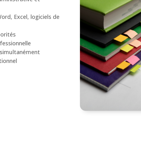
ord, Excel, logiciels de
iorités
ofessionnelle
s simultanément
ionnel